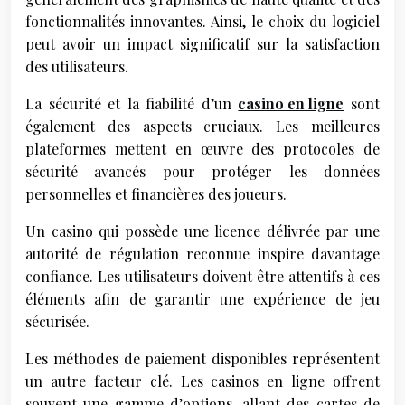
fonctionnalités innovantes. Ainsi, le choix du logiciel
peut avoir un impact significatif sur la satisfaction
des utilisateurs.
La sécurité et la fiabilité d’un
casino en ligne
sont
également des aspects cruciaux. Les meilleures
plateformes mettent en œuvre des protocoles de
sécurité avancés pour protéger les données
personnelles et financières des joueurs.
Un casino qui possède une licence délivrée par une
autorité de régulation reconnue inspire davantage
confiance. Les utilisateurs doivent être attentifs à ces
éléments afin de garantir une expérience de jeu
sécurisée.
Les méthodes de paiement disponibles représentent
un autre facteur clé. Les casinos en ligne offrent
souvent une gamme d’options, allant des cartes de