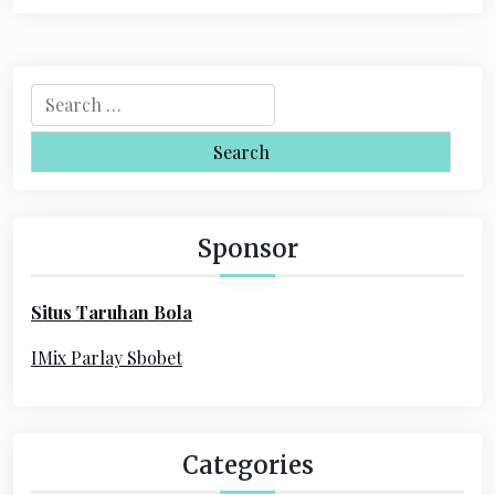
t
n
a
S
e
v
a
i
r
c
g
h
Sponsor
a
f
o
t
Situs Taruhan Bola
r
i
:
IMix Parlay Sbobet
o
n
Categories