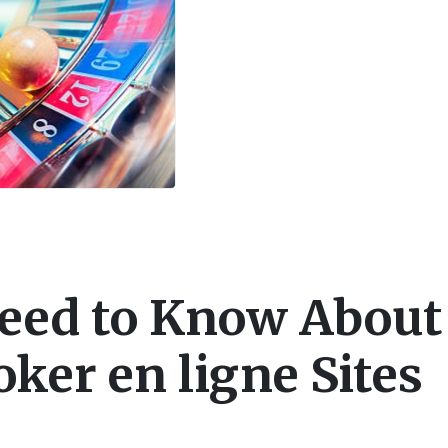
eed to Know About
oker en ligne Sites