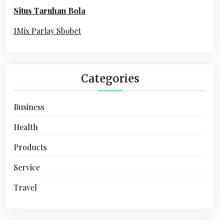
o
i
Situs Taruhan Bola
r
o
:
IMix Parlay Sbobet
n
Categories
Business
Health
Products
Service
Travel