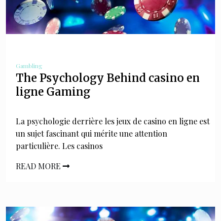
Gambling
The Psychology Behind casino en
ligne Gaming
La psychologie derrière les jeux de casino en ligne est
un sujet fascinant qui mérite une attention
particulière. Les casinos
READ MORE