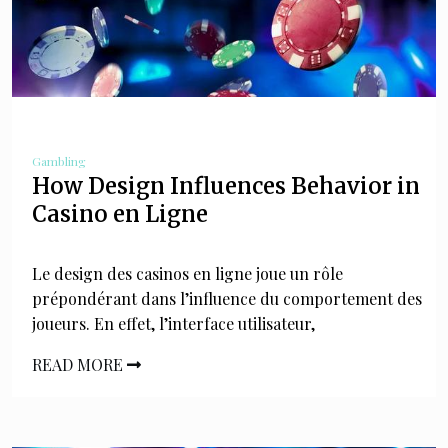
Gambling
How Design Influences Behavior in
Casino en Ligne
Le design des casinos en ligne joue un rôle
prépondérant dans l’influence du comportement des
joueurs. En effet, l’interface utilisateur,
READ MORE