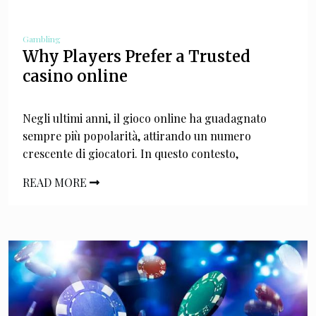
Gambling
Why Players Prefer a Trusted
casino online
Negli ultimi anni, il gioco online ha guadagnato
sempre più popolarità, attirando un numero
crescente di giocatori. In questo contesto,
READ MORE