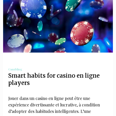
Gambling
Smart habits for casino en ligne
players
Jouer dans un casino en ligne peut être une
expérience divertissante et lucrative, à condition
d’adopter des habitudes intelligentes. L’une