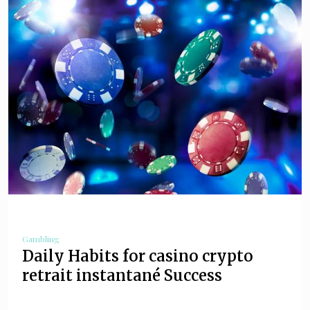
Gambling
Daily Habits for casino crypto
retrait instantané Success