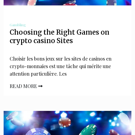
Gambling
Choosing the Right Games on
crypto casino Sites
Choisir les bons jeux sur les sites de casinos en
crypto-monnaies est une tâche qui mérite une
attention particulière. Les
READ MORE