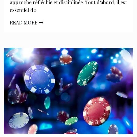
approche réfléchie et disciplinée. Tout d’abord, il est
essentiel de
READ MORE