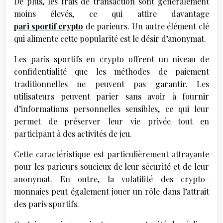
De plus, les frais de transaction sont généralement
moins élevés, ce qui attire davantage
pari sportif crypto
de parieurs. Un autre élément clé
qui alimente cette popularité est le désir d’anonymat.
Les paris sportifs en crypto offrent un niveau de
confidentialité que les méthodes de paiement
traditionnelles ne peuvent pas garantir. Les
utilisateurs peuvent parier sans avoir à fournir
d’informations personnelles sensibles, ce qui leur
permet de préserver leur vie privée tout en
participant à des activités de jeu.
Cette caractéristique est particulièrement attrayante
pour les parieurs soucieux de leur sécurité et de leur
anonymat. En outre, la volatilité des crypto-
monnaies peut également jouer un rôle dans l’attrait
des paris sportifs.