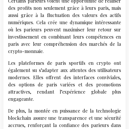
Certains parieurs voient une opportunité de réaliser
des profits non seulement grâce à leurs paris, mais
aussi grâce à la fluctuation des valeurs des actifs
numériques. Cela crée une dynamique intéressante
où les parieurs peuvent maximiser leur retour sur
investissement en combinant leurs compétences en
paris avec leur compréhension des marchés de la
crypto-monnaie.
Les plateformes de paris sportifs en crypto ont
également su s’adapter aux attentes des utilisateurs
modernes. Elles offrent des interfaces conviviales,
des options de paris variées et des promotions
attractives, rendant l’expérience globale plus
engageante.
De plus, la montée en puissance de la technologie
blockchain assure une transparence et une sécurité
accrues, renforçant la confiance des parieurs dans