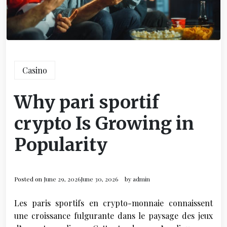
Casino
Why pari sportif
crypto Is Growing in
Popularity
Posted on
June 29, 2026
June 30, 2026
by
admin
Les paris sportifs en crypto-monnaie connaissent
une croissance fulgurante dans le paysage des jeux