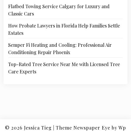
Flatbed Towing Service Calgary for Luxury and
Classic Cars
How Probate Lawyers in Florida Help Families Settle
Estates
Semper Fi Heating and Cooling: Professional Air
Conditioning Repair Phoenix
Top-Rated Tree Service Near Me with Licensed Tree
Care Experts
© 2026
Jessica Tieg
|
Theme Newspaper Eye
by Wp