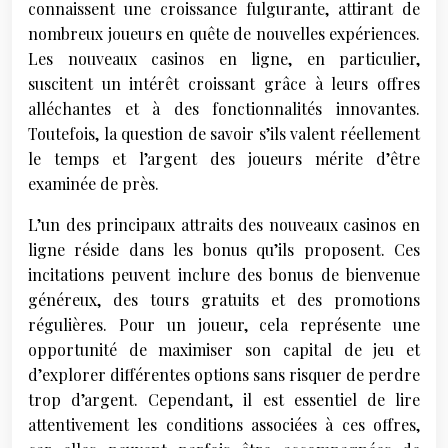
connaissent une croissance fulgurante, attirant de
nombreux joueurs en quête de nouvelles expériences.
Les nouveaux casinos en ligne, en particulier,
suscitent un intérêt croissant grâce à leurs offres
alléchantes et à des fonctionnalités innovantes.
Toutefois, la question de savoir s’ils valent réellement
le temps et l’argent des joueurs mérite d’être
examinée de près.
L’un des principaux attraits des nouveaux casinos en
ligne réside dans les bonus qu’ils proposent. Ces
incitations peuvent inclure des bonus de bienvenue
généreux, des tours gratuits et des promotions
régulières. Pour un joueur, cela représente une
opportunité de maximiser son capital de jeu et
d’explorer différentes options sans risquer de perdre
trop d’argent. Cependant, il est essentiel de lire
attentivement les conditions associées à ces offres,