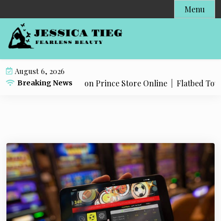
S
Menu
k
i
p
t
o
August 6, 2026
c
Products in The Dragon Prince Store Online |
Flatbed Towing
Breaking News
o
n
t
e
n
t