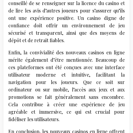
conseillé de se renseigner sur la licence du casino et
de lire les avis d’autres joueurs pour s’assurer qu’ils
ont une expérience positive. Un casino digne de
confiance doit offrir un environnement de jeu
sécurisé et transparent, ainsi que des moyens de
dépôt et de retrait fiables.
Enfin, la convivialité des nouveaux casinos en ligne
mérite également d’être mentionnée. Beaucoup de
ces plateformes ont été conçues avec une interface
utilisateur moderne et intuitive, facilitant la
navigation pour les joueurs. Que ce soit sur
ordinateur ou sur mobile, l’accès aux jeux et aux
promotions se fait généralement sans encombre.
Cela contribue à créer une expérience de jeu
agréable et immersive, ce qui est crucial pour
fidéliser les utilisateurs.
En conclusion, les nouveaux casinos en ligne offrent