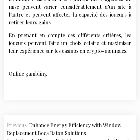
mise peuvent varier considérablement d’un site à
l’autre et peuvent affecter la capacité des joueurs à
retirer leurs gains.
En prenant en compte ces différents critères, les
joueurs peuvent faire un choix éclairé et maximiser
leur expérience sur les casinos en crypto-monnaies.
Online gambling
P
Previous:
Enhance Energy Efficiency with Window
o
Replacement Boca Raton Solutions