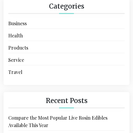
Categories
Business
Health
Products
Service
Travel
Recent Posts
Compare the Most Popular Live Rosin Edibles
Available This Year