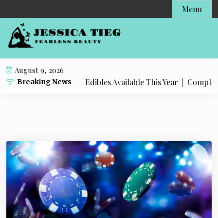
S
Menu
k
i
p
t
o
August 9, 2026
c
 Popular Live Rosin Edibles Available This Year |
Complete St
Breaking News
o
n
t
e
n
t