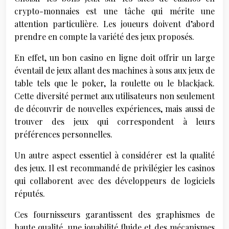
crypto-monnaies est une tâche qui mérite une
attention particulière. Les joueurs doivent d’abord
prendre en compte la variété des jeux proposés.
En effet, un bon casino en ligne doit offrir un large
éventail de jeux allant des machines à sous aux jeux de
table tels que le poker, la roulette ou le blackjack.
Cette diversité permet aux utilisateurs non seulement
de découvrir de nouvelles expériences, mais aussi de
trouver des jeux qui correspondent à leurs
préférences personnelles.
Un autre aspect essentiel à considérer est la qualité
des jeux. Il est recommandé de privilégier les casinos
qui collaborent avec des développeurs de logiciels
réputés.
Ces fournisseurs garantissent des graphismes de
haute qualité, une jouabilité fluide et des mécanismes