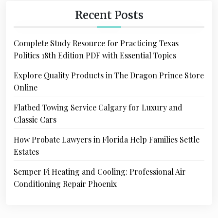
Recent Posts
Complete Study Resource for Practicing Texas
Politics 18th Edition PDF with Essential Topics
Explore Quality Products in The Dragon Prince Store
Online
Flatbed Towing Service Calgary for Luxury and
Classic Cars
How Probate Lawyers in Florida Help Families Settle
Estates
Semper Fi Heating and Cooling: Professional Air
Conditioning Repair Phoenix