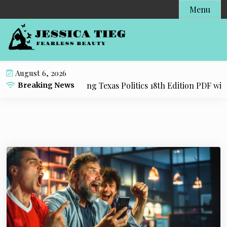
S
Menu
k
i
p
t
o
August 6, 2026
c
esource for Practicing Texas Politics 18th Edition PDF with 
Breaking News
o
n
t
e
n
t