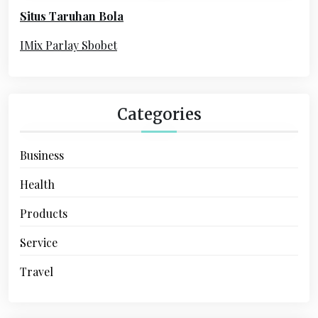
o
i
Situs Taruhan Bola
r
o
:
IMix Parlay Sbobet
n
Categories
Business
Health
Products
Service
Travel