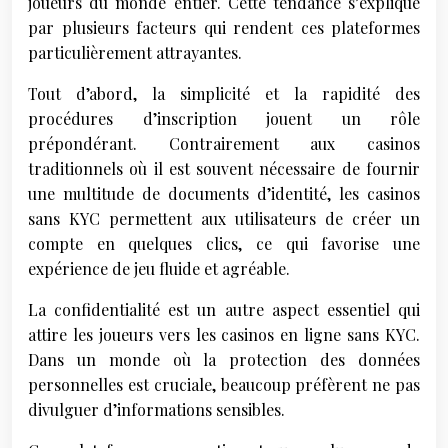
joueurs du monde entier. Cette tendance s’explique
par plusieurs facteurs qui rendent ces plateformes
particulièrement attrayantes.
Tout d’abord, la simplicité et la rapidité des
procédures d’inscription jouent un rôle
prépondérant. Contrairement aux casinos
traditionnels où il est souvent nécessaire de fournir
une multitude de documents d’identité, les casinos
sans KYC permettent aux utilisateurs de créer un
compte en quelques clics, ce qui favorise une
expérience de jeu fluide et agréable.
La confidentialité est un autre aspect essentiel qui
attire les joueurs vers les casinos en ligne sans KYC.
Dans un monde où la protection des données
personnelles est cruciale, beaucoup préfèrent ne pas
divulguer d’informations sensibles.