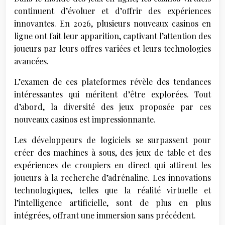
continuent d’évoluer et d’offrir des expériences
innovantes. En 2026, plusieurs nouveaux casinos en
ligne ont fait leur apparition, captivant l’attention des
joueurs par leurs offres variées et leurs technologies
avancées.
L’examen de ces plateformes révèle des tendances
intéressantes qui méritent d’être explorées. Tout
d’abord, la diversité des jeux proposée par ces
nouveaux casinos est impressionnante.
Les développeurs de logiciels se surpassent pour
créer des machines à sous, des jeux de table et des
expériences de croupiers en direct qui attirent les
joueurs à la recherche d’adrénaline. Les innovations
technologiques, telles que la réalité virtuelle et
l’intelligence artificielle, sont de plus en plus
intégrées, offrant une immersion sans précédent.