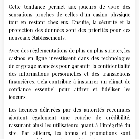
Cette tendance permet aux joueurs de vivre des
sensations proches de celles d’un casino physique
tout en restant chez eux. Ensuite, la sécurité et la
protection des données sont des priorités pour ces
nouveaux établissements.
Avec des réglementations de plus en plus strictes, les
casinos en ligne investissent dans des technologies
de cryptage avancées pour garantir la confidentialité
des informations personnelles et des transactions
financières. Cela contribue à instaurer un climat de
confiance essentiel pour attirer et fidéliser les
joueurs.
Les licences délivrées par des autorités reconnues
ajoutent également une couche de crédibilité,
rassurant ainsi les utilisateurs quant à l’intégrité du
site. Par ailleurs, les bonus et promotions sont