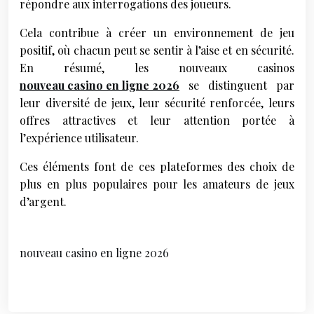
répondre aux interrogations des joueurs.
Cela contribue à créer un environnement de jeu
positif, où chacun peut se sentir à l’aise et en sécurité.
En résumé, les nouveaux casinos
nouveau casino en ligne 2026
se distinguent par
leur diversité de jeux, leur sécurité renforcée, leurs
offres attractives et leur attention portée à
l’expérience utilisateur.
Ces éléments font de ces plateformes des choix de
plus en plus populaires pour les amateurs de jeux
d’argent.
nouveau casino en ligne 2026