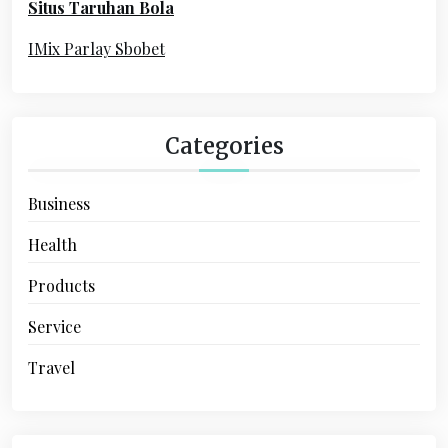
i
Situs Taruhan Bola
r
o
:
IMix Parlay Sbobet
n
Categories
Business
Health
Products
Service
Travel