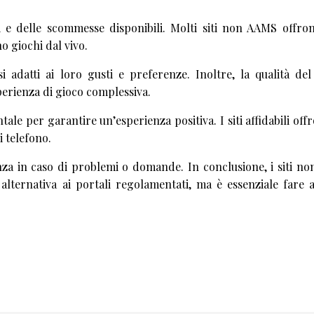
i e delle scommesse disponibili. Molti siti non AAMS offro
o giochi dal vivo.
 adatti ai loro gusti e preferenze. Inoltre, la qualità de
perienza di gioco complessiva.
ale per garantire un’esperienza positiva. I siti affidabili off
i telefono.
enza in caso di problemi o domande. In conclusione, i siti 
ternativa ai portali regolamentati, ma è essenziale fare a