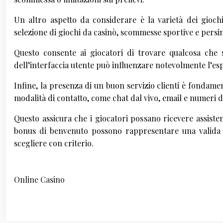
Un altro aspetto da considerare è la varietà dei gioch
selezione di giochi da casinò, scommesse sportive e persin
Questo consente ai giocatori di trovare qualcosa che si
dell’interfaccia utente può influenzare notevolmente l’es
Infine, la presenza di un buon servizio clienti è fondament
modalità di contatto, come chat dal vivo, email e numeri d
Questo assicura che i giocatori possano ricevere assist
bonus di benvenuto possono rappresentare una valida al
scegliere con criterio.
Online Casino