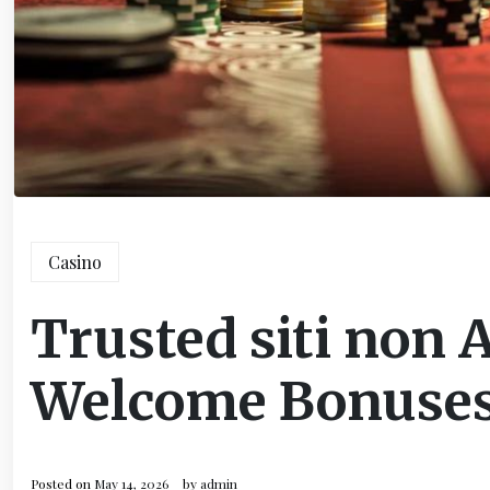
Casino
Trusted siti non 
Welcome Bonuse
Posted on
May 14, 2026
by
admin