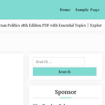
Home
Sample Page
Politics 18th Edition PDF with Essential Topics |
Explore Qua
S
e
a
r
c
h
Sponsor
f
o