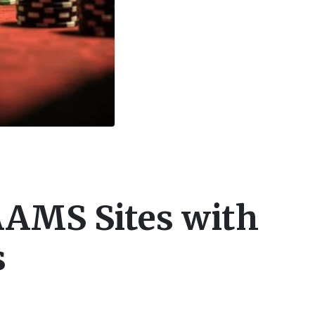
AAMS Sites with
s