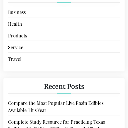
Business
Health
Products
Service
Travel
Recent Posts
Compare the Most Popular Live Rosin Edibles
Available This Year
Complete Study Resource for Practicing Texas