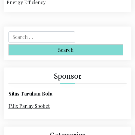
s
Energy Efficiency
t
n
a
S
e
v
a
i
r
c
g
h
Sponsor
a
f
o
t
Situs Taruhan Bola
r
i
:
IMix Parlay Sbobet
o
n