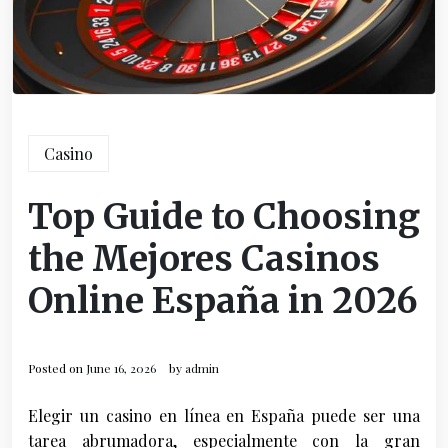
Casino
Top Guide to Choosing
the Mejores Casinos
Online España in 2026
Posted on
June 16, 2026
by
admin
Elegir un casino en línea en España puede ser una
tarea abrumadora, especialmente con la gran