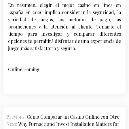
En resumen, elegir el mejor casino en línea en
España en 2026 implica considerar la seguridad, la
variedad de juegos, los métodos de pago, las
promociones y la atención al cliente. Tomarte el
tiempo para investigar y comparar diferentes
opciones te permitirá disfrutar de una experiencia de
juego más satisfactoria y segura.
Online Gaming
P
Previous:
Cómo Comparar un Casino Online con Otro
o
Next:
Why Furnace and Invest Installation Matters for