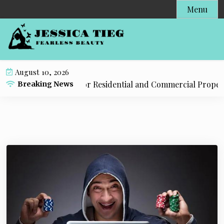
S
Menu
k
i
p
t
o
August 10, 2026
c
ng Tulsa Solutions for Residential and Commercial Properti
Breaking News
o
n
t
e
n
t