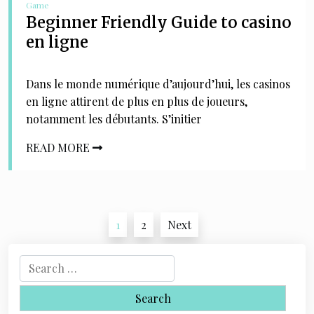
Game
Beginner Friendly Guide to casino
en ligne
Dans le monde numérique d’aujourd’hui, les casinos
en ligne attirent de plus en plus de joueurs,
notamment les débutants. S’initier
READ MORE
P
1
2
Next
o
s
S
e
t
a