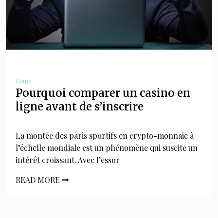
Game
Pourquoi comparer un casino en
ligne avant de s’inscrire
La montée des paris sportifs en crypto-monnaie à
l’échelle mondiale est un phénomène qui suscite un
intérêt croissant. Avec l’essor
READ MORE