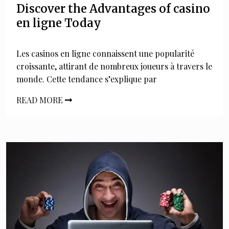
Discover the Advantages of casino
en ligne Today
Les casinos en ligne connaissent une popularité
croissante, attirant de nombreux joueurs à travers le
monde. Cette tendance s’explique par
READ MORE