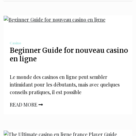
Casino
Beginner Guide for nouveau casino
en ligne
Le monde des casinos en ligne peut sembler
intimidant pour les débutants, mais avec quelques
conseils pratiques, il est possible
READ MORE