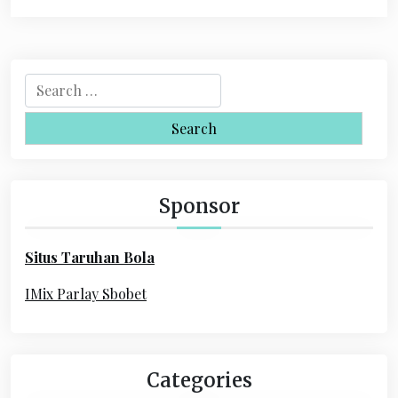
t
n
a
S
v
e
i
a
r
g
c
a
h
Sponsor
f
t
o
i
Situs Taruhan Bola
r
o
:
IMix Parlay Sbobet
n
Categories