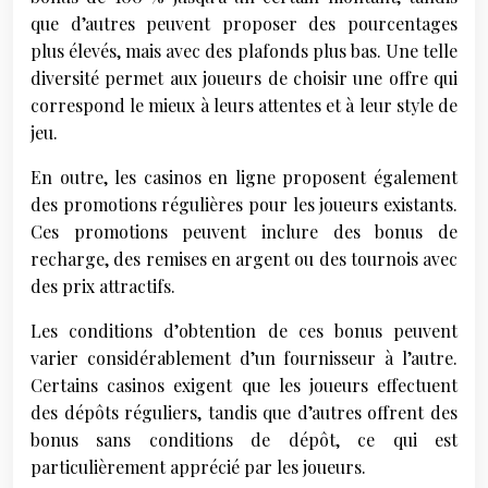
que d’autres peuvent proposer des pourcentages
plus élevés, mais avec des plafonds plus bas. Une telle
diversité permet aux joueurs de choisir une offre qui
correspond le mieux à leurs attentes et à leur style de
jeu.
En outre, les casinos en ligne proposent également
des promotions régulières pour les joueurs existants.
Ces promotions peuvent inclure des bonus de
recharge, des remises en argent ou des tournois avec
des prix attractifs.
Les conditions d’obtention de ces bonus peuvent
varier considérablement d’un fournisseur à l’autre.
Certains casinos exigent que les joueurs effectuent
des dépôts réguliers, tandis que d’autres offrent des
bonus sans conditions de dépôt, ce qui est
particulièrement apprécié par les joueurs.