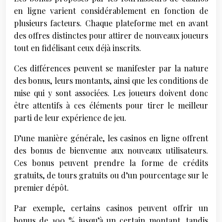
en ligne varient considérablement en fonction de
plusieurs facteurs. Chaque plateforme met en avant
des offres distinctes pour attirer de nouveaux joueurs
tout en fidélisant ceux déjà inscrits.
Ces différences peuvent se manifester par la nature
des bonus, leurs montants, ainsi que les conditions de
mise qui y sont associées. Les joueurs doivent donc
être attentifs à ces éléments pour tirer le meilleur
parti de leur expérience de jeu.
D’une manière générale, les casinos en ligne offrent
des bonus de bienvenue aux nouveaux utilisateurs.
Ces bonus peuvent prendre la forme de crédits
gratuits, de tours gratuits ou d’un pourcentage sur le
premier dépôt.
Par exemple, certains casinos peuvent offrir un
bonus de 100 % jusqu’à un certain montant, tandis