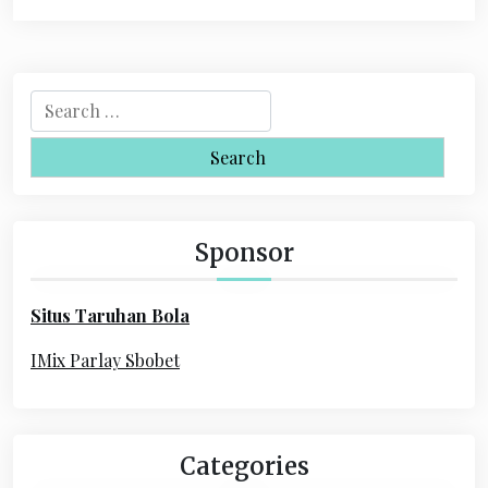
t
n
a
S
v
e
i
a
r
g
c
a
h
Sponsor
f
t
o
i
Situs Taruhan Bola
r
o
:
IMix Parlay Sbobet
n
Categories