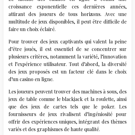
croissance exponentielle ces dernières années,
attirant des joueurs de tous horizons. Avec une
multitude de jeux disponibles, il peut être difficile de
faire un choix éclairé.
Pour trouver des jeux captivants qui valent la peine
d’être joués, il est essentiel de se concentrer sur
plusieurs critères, notamment la variété, l’innovation
et l’expérience utilisateur. Tout d’abord, la diversité
des jeux proposés est un facteur clé dans le choix
d’un casino en ligne.
Les joueurs peuvent trouver des machines à sous, des
jeux de table comme le blackjack et la roulette, ainsi
que des jeux de cartes tels que le poker. Les
fournisseurs de jeux rivalisent d’ingéniosité pour
offrir des expériences uniques, intégrant des thèmes
variés et des graphismes de haute qualité.