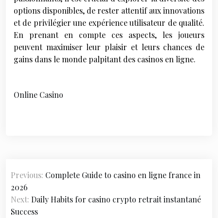
options disponibles, de rester attentif aux innovations
et de privilégier une expérience utilisateur de qualité.
En prenant en compte ces aspects, les joueurs
peuvent maximiser leur plaisir et leurs chances de
gains dans le monde palpitant des casinos en ligne.
Online Casino
P
Previous:
Complete Guide to casino en ligne france in
o
2026
s
Next:
Daily Habits for casino crypto retrait instantané
Success