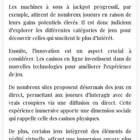
Les machines à sous à jackpot progressif, par
exemple, attirent de nombreux joueurs en raison de
leurs gains potentiels élevés. Il est donc judicieux
d’explorer les différentes catégories de jeux pour
découvrir celles qui suscitent le plus d’intérêt.
Ensuite, l’innovation est un aspect crucial à
considérer. Les casinos en ligne investissent dans de
nouvelles technologies pour améliorer l’expérience
de jeu.
De nombreux sites proposent désormais des jeux en
direct, permettant aux joueurs d’interagir avec de
vrais croupiers via une diffusion en direct. Cette
expérience immersive apporte une dimension sociale
qui rappelle celle des casinos physiques.
De plus, certains jeux intègrent des éléments de
réalité virtuelle, offrant une immersion encore plus