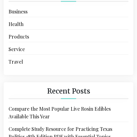
Business
Health
Products
Service
Travel
Recent Posts
Compare the Most Popular Live Rosin Edibles
Available This Year
Complete Study Resource for Practicing Texas
Politics 18th Edition PDF with Essential Topics