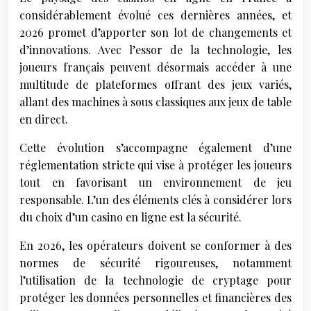
considérablement évolué ces dernières années, et
2026 promet d’apporter son lot de changements et
d’innovations. Avec l’essor de la technologie, les
joueurs français peuvent désormais accéder à une
multitude de plateformes offrant des jeux variés,
allant des machines à sous classiques aux jeux de table
en direct.
Cette évolution s’accompagne également d’une
réglementation stricte qui vise à protéger les joueurs
tout en favorisant un environnement de jeu
responsable. L’un des éléments clés à considérer lors
du choix d’un casino en ligne est la sécurité.
En 2026, les opérateurs doivent se conformer à des
normes de sécurité rigoureuses, notamment
l’utilisation de la technologie de cryptage pour
protéger les données personnelles et financières des