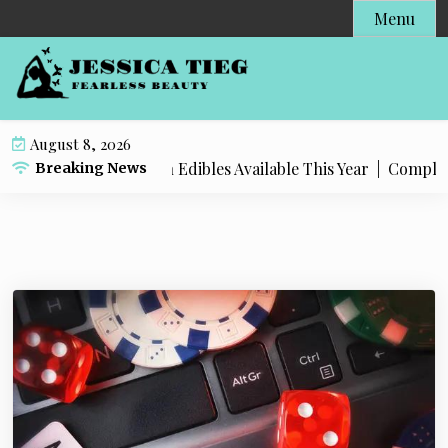
S
Menu
k
i
p
t
o
August 8, 2026
c
t Popular Live Rosin Edibles Available This Year |
Complete S
Breaking News
o
n
t
e
n
t