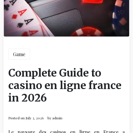
Game
Complete Guide to
casino en ligne france
in 2026
Posted on
July 3, 2026
by
admin
Le paysage des casinos en ligne en France a