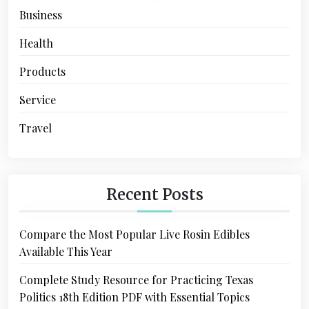
Business
Health
Products
Service
Travel
Recent Posts
Compare the Most Popular Live Rosin Edibles
Available This Year
Complete Study Resource for Practicing Texas
Politics 18th Edition PDF with Essential Topics