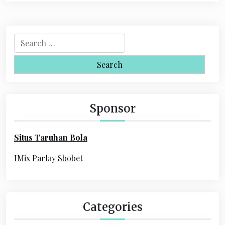
t
n
a
S
e
v
a
i
r
c
g
h
Sponsor
a
f
o
t
Situs Taruhan Bola
r
i
:
IMix Parlay Sbobet
o
n
Categories