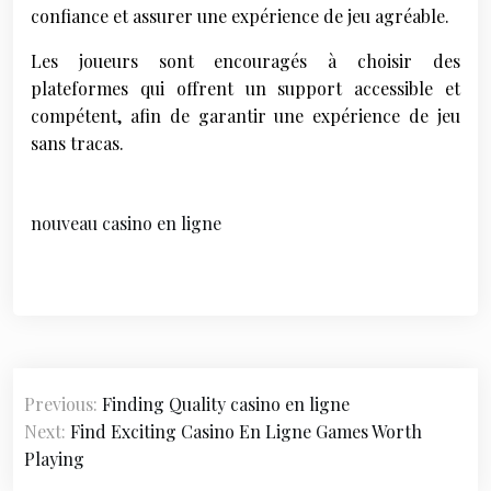
confiance et assurer une expérience de jeu agréable.
Les joueurs sont encouragés à choisir des
plateformes qui offrent un support accessible et
compétent, afin de garantir une expérience de jeu
sans tracas.
nouveau casino en ligne
P
Previous:
Finding Quality casino en ligne
o
Next:
Find Exciting Casino En Ligne Games Worth
s
Playing