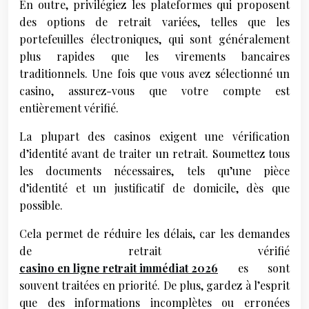
En outre, privilégiez les plateformes qui proposent
des options de retrait variées, telles que les
portefeuilles électroniques, qui sont généralement
plus rapides que les virements bancaires
traditionnels. Une fois que vous avez sélectionné un
casino, assurez-vous que votre compte est
entièrement vérifié.
La plupart des casinos exigent une vérification
d’identité avant de traiter un retrait. Soumettez tous
les documents nécessaires, tels qu’une pièce
d’identité et un justificatif de domicile, dès que
possible.
Cela permet de réduire les délais, car les demandes
de retrait vérifié
casino en ligne retrait immédiat 2026
es sont
souvent traitées en priorité. De plus, gardez à l’esprit
que des informations incomplètes ou erronées