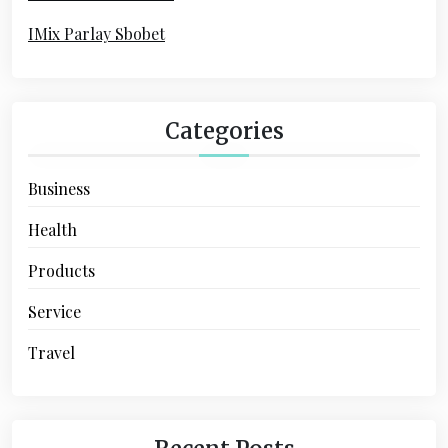
o
:
IMix Parlay Sbobet
n
Categories
Business
Health
Products
Service
Travel