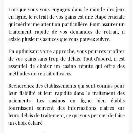
Lorsque vous vous engagez dans le monde des jeux
en ligne, le retrait de vos gains est une étape cruciale
qui mérite une attention particulière. Pour assurer un
traitement rapide de vos demandes de retrait, il
existe plusieurs astuces que vous pouvez suivre.
En optimisant votre approche, vous pourrez profiter
de vos gains sans trop de délais. Tout d’abord, il est
essentiel de choisir un casino réputé qui offre des
méthodes de retrait efficaces.
Recherchez des établissements qui sont connus pour
leur fiabilité et leur rapidité dans le traitement des
paiements. Les casinos en ligne bien établis
fournissent souvent des informations claires sur
leurs délais de traitement, ce qui vous permet de faire
un choix éclairé.