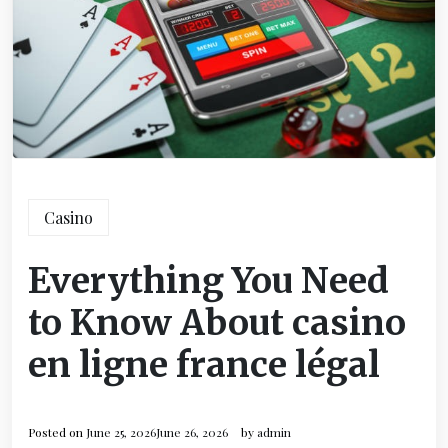
Casino
Everything You Need
to Know About casino
en ligne france légal
Posted on
June 25, 2026
June 26, 2026
by
admin