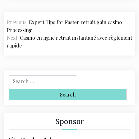
P
Previous:
Expert Tips for Faster retrait gain casino
o
Processing
s
Next:
Casino en ligne retrait instantané avec règlement
rapide
t
n
a
S
v
e
i
a
r
g
c
a
h
Sponsor
f
t
o