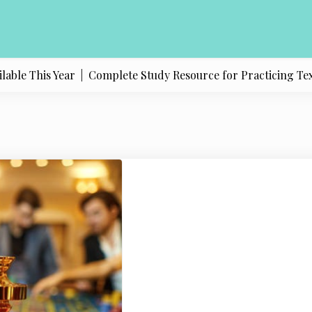
e This Year |
Complete Study Resource for Practicing Texas Po