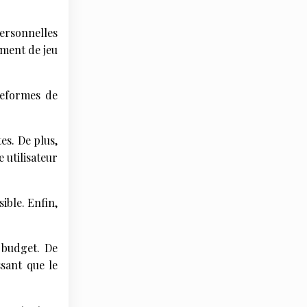
personnelles
ement de jeu
ateformes de
es. De plus,
 utilisateur
ible. Enfin,
 budget. De
sant que le