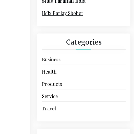
Situs Taruhan Bola
r
:
IMix Parlay Sbobet
Categories
Business
Health
Products
Service
Travel