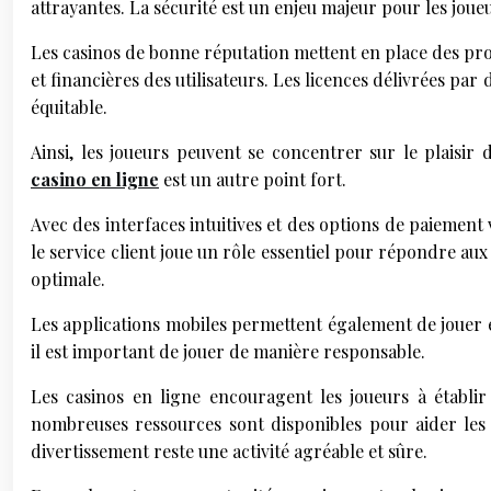
attrayantes. La sécurité est un enjeu majeur pour les joueu
Les casinos de bonne réputation mettent en place des pro
et financières des utilisateurs. Les licences délivrées p
équitable.
Ainsi, les joueurs peuvent se concentrer sur le plaisir d
casino en ligne
est un autre point fort.
Avec des interfaces intuitives et des options de paiement v
le service client joue un rôle essentiel pour répondre au
optimale.
Les applications mobiles permettent également de jouer e
il est important de jouer de manière responsable.
Les casinos en ligne encouragent les joueurs à établir
nombreuses ressources sont disponibles pour aider les 
divertissement reste une activité agréable et sûre.