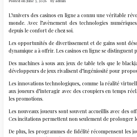
Posted on
June 3, 2026
by
admin
L’univers des casinos en ligne a connu une véritable révo
monde. Avec l’avènement des technologies numériques,
depuis le confort de chez soi.
Les opportunités de divertissement et de gains sont désor
dynamique a à offrir. Les casinos en ligne se distinguent 
Des machines à sous aux jeux de table tels que le blackj
développeurs de jeux rivalisent d’ingéniosité pour propo
Les innovations technologiques, comme la réalité virtuell
aux joueurs d’interagir avec des croupiers en temps réel
les promotions.
Les nouveaux joueurs sont souvent accueillis avec des of
Ces incitations permettent non seulement de prolonger l
De plus, les programmes de fidélité récompensent les jou