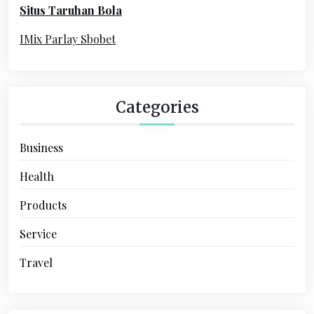
i
Situs Taruhan Bola
r
o
:
IMix Parlay Sbobet
n
Categories
Business
Health
Products
Service
Travel