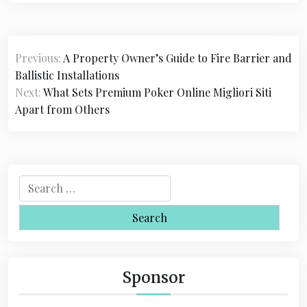
P
Previous:
A Property Owner’s Guide to Fire Barrier and
o
Ballistic Installations
s
Next:
What Sets Premium Poker Online Migliori Siti
Apart from Others
t
n
a
S
v
e
i
a
r
g
c
a
h
Sponsor
f
t
o