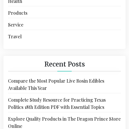
Health
Products
Service
Travel
Recent Posts
Compare the Most Popular Live Rosin Edibles
Available This Year
Complete Study Resource for Practicing Texas
Politics 18th Edition PDF with Essential Topics
Explore Quality Products in The Dragon Prince Store
Online