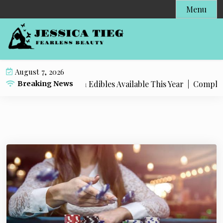
S
Menu
k
i
p
t
o
August 7, 2026
c
t Popular Live Rosin Edibles Available This Year |
Complete S
Breaking News
o
n
t
e
n
t