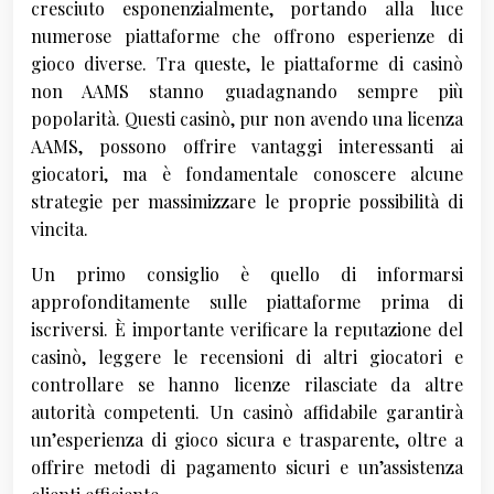
cresciuto esponenzialmente, portando alla luce
numerose piattaforme che offrono esperienze di
gioco diverse. Tra queste, le piattaforme di casinò
non AAMS stanno guadagnando sempre più
popolarità. Questi casinò, pur non avendo una licenza
AAMS, possono offrire vantaggi interessanti ai
giocatori, ma è fondamentale conoscere alcune
strategie per massimizzare le proprie possibilità di
vincita.
Un primo consiglio è quello di informarsi
approfonditamente sulle piattaforme prima di
iscriversi. È importante verificare la reputazione del
casinò, leggere le recensioni di altri giocatori e
controllare se hanno licenze rilasciate da altre
autorità competenti. Un casinò affidabile garantirà
un’esperienza di gioco sicura e trasparente, oltre a
offrire metodi di pagamento sicuri e un’assistenza