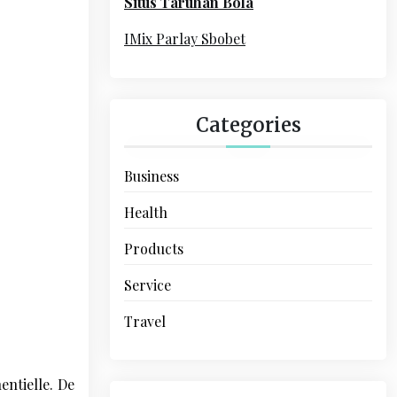
Situs Taruhan Bola
r
:
IMix Parlay Sbobet
Categories
Business
Health
Products
Service
Travel
entielle. De