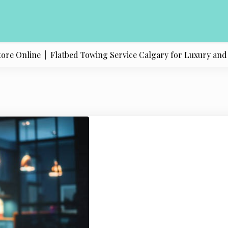
e Online |
Flatbed Towing Service Calgary for Luxury and Cla