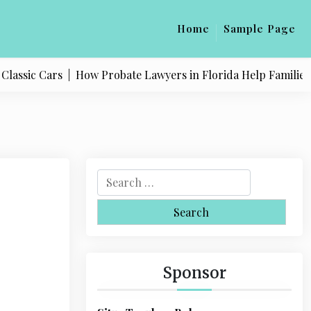
Home
Sample Page
ssic Cars |
How Probate Lawyers in Florida Help Families Set
S
e
a
r
c
h
Sponsor
f
o