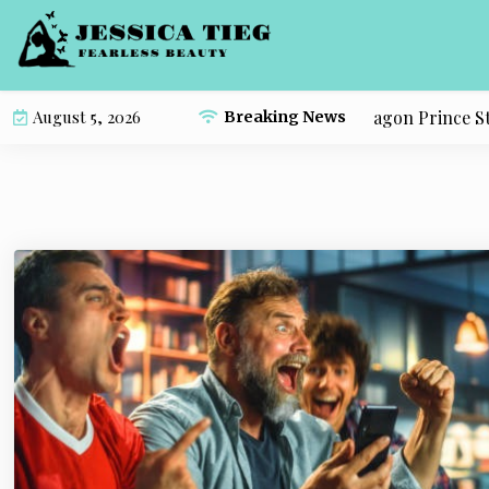
S
k
i
p
Explore Quality Products in The Dragon Prince Stor
August 5, 2026
Breaking News
t
o
c
o
n
t
e
n
t