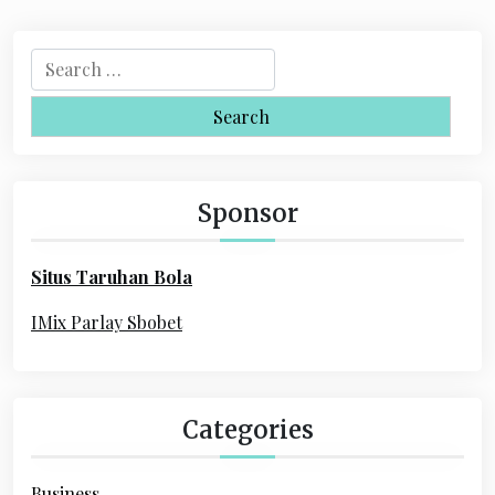
n
a
S
v
e
i
a
r
g
c
a
h
Sponsor
f
t
o
i
Situs Taruhan Bola
r
o
:
IMix Parlay Sbobet
n
Categories
Business