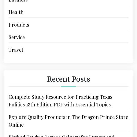
Health
Products
Service
Travel
Recent Posts
Complete Study Resource for Practicing Texas
Politics 18th Edition PDF with Essential Topics
Explore Quality Products in The Dragon Prince Store
Online