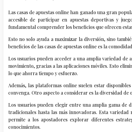
Las casas de apuestas online han ganado una gran popula
accesible de participar en apuestas deportivas y jue
fundamental comprender los beneficios que ofrecen esta
Esto no solo ayuda a maximizar la diversión, sino tambi
beneficios de las casas de apuestas online es la comodida
Los usuarios pueden acceder a una amplia variedad de a
movimiento, gracias a las aplicaciones móviles. Esto elimi
lo que ahorra tiempo y esfuerzo.
Además, las plataformas online suelen estar disponibles 
convenga. Otro aspecto a considerar es la diversidad de o
Los usuarios pueden elegir entre una amplia gama de de
tradicionales hasta las más innovadoras. Esta variedad
permite a los apostadores explorar diferentes estrat
conocimientos.