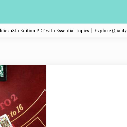
cs 18th Edition PDF with Essential Topics |
Explore Quality P