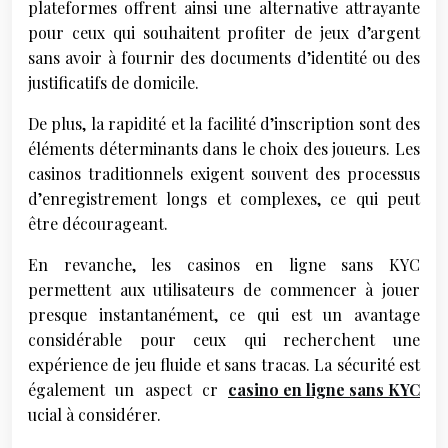
plateformes offrent ainsi une alternative attrayante
pour ceux qui souhaitent profiter de jeux d’argent
sans avoir à fournir des documents d’identité ou des
justificatifs de domicile.
De plus, la rapidité et la facilité d’inscription sont des
éléments déterminants dans le choix des joueurs. Les
casinos traditionnels exigent souvent des processus
d’enregistrement longs et complexes, ce qui peut
être décourageant.
En revanche, les casinos en ligne sans KYC
permettent aux utilisateurs de commencer à jouer
presque instantanément, ce qui est un avantage
considérable pour ceux qui recherchent une
expérience de jeu fluide et sans tracas. La sécurité est
également un aspect cr
casino en ligne sans KYC
ucial à considérer.