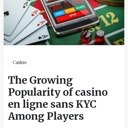
Casino
The Growing
Popularity of casino
en ligne sans KYC
Among Players