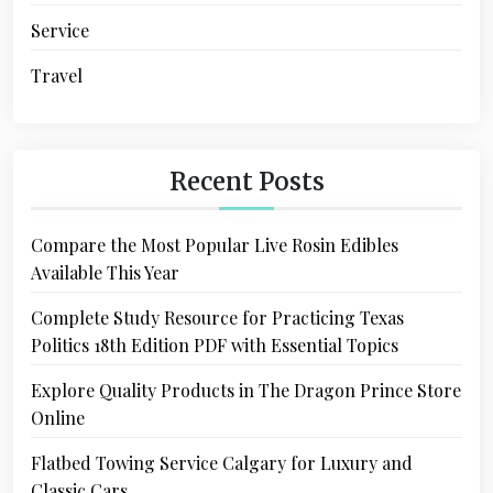
Service
Travel
Recent Posts
Compare the Most Popular Live Rosin Edibles
Available This Year
Complete Study Resource for Practicing Texas
Politics 18th Edition PDF with Essential Topics
Explore Quality Products in The Dragon Prince Store
Online
Flatbed Towing Service Calgary for Luxury and
Classic Cars