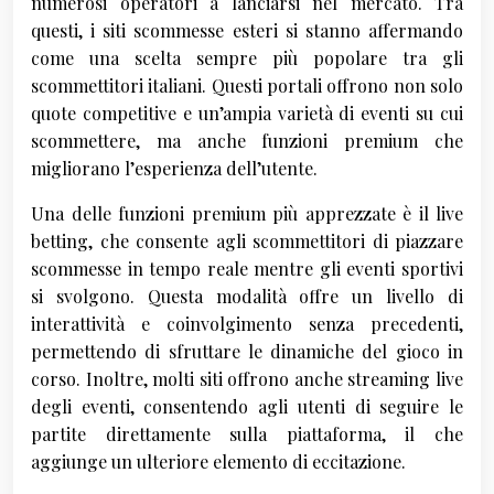
numerosi operatori a lanciarsi nel mercato. Tra
questi, i siti scommesse esteri si stanno affermando
come una scelta sempre più popolare tra gli
scommettitori italiani. Questi portali offrono non solo
quote competitive e un’ampia varietà di eventi su cui
scommettere, ma anche funzioni premium che
migliorano l’esperienza dell’utente.
Una delle funzioni premium più apprezzate è il live
betting, che consente agli scommettitori di piazzare
scommesse in tempo reale mentre gli eventi sportivi
si svolgono. Questa modalità offre un livello di
interattività e coinvolgimento senza precedenti,
permettendo di sfruttare le dinamiche del gioco in
corso. Inoltre, molti siti offrono anche streaming live
degli eventi, consentendo agli utenti di seguire le
partite direttamente sulla piattaforma, il che
aggiunge un ulteriore elemento di eccitazione.