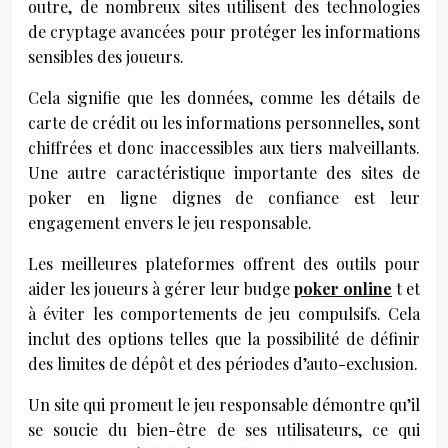
outre, de nombreux sites utilisent des technologies
de cryptage avancées pour protéger les informations
sensibles des joueurs.
Cela signifie que les données, comme les détails de
carte de crédit ou les informations personnelles, sont
chiffrées et donc inaccessibles aux tiers malveillants.
Une autre caractéristique importante des sites de
poker en ligne dignes de confiance est leur
engagement envers le jeu responsable.
Les meilleures plateformes offrent des outils pour
aider les joueurs à gérer leur budge
poker online
t et
à éviter les comportements de jeu compulsifs. Cela
inclut des options telles que la possibilité de définir
des limites de dépôt et des périodes d’auto-exclusion.
Un site qui promeut le jeu responsable démontre qu’il
se soucie du bien-être de ses utilisateurs, ce qui