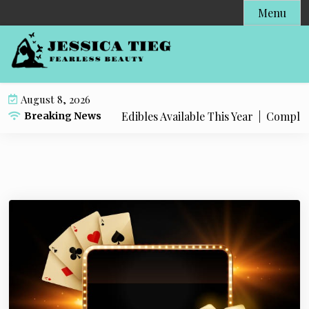
S
Menu
k
i
p
t
o
August 8, 2026
c
 Popular Live Rosin Edibles Available This Year |
Complete S
Breaking News
o
n
t
e
n
t