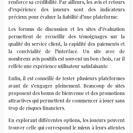
renforce sa crédibilité. Par ailleurs, les avis et retours
d’expérience des joueurs sont des indicateurs
précieux pour évaluer la fiabilité d’une plateforme.
Les forums de discussion et les sites d’évaluation
permettent de recueillir des témoignages sur la
qualité du service client, la rapidité des paiements et
la convivialité de l’interface. Un site avec de
nombreux avis positifs est souvent un bon choix, car il
reflète une expérience utilisateur satisfaisante.
Enfin, il est conseillé de tester plusieurs plateformes
avant de s’engager pleinement. Beaucoup de sites
proposent des bonus de bienvenue et des promotions
attractives qui permettent de commencer à jouer sans
trop de risques financiers.
En explorant différentes options, les joueurs peuvent
trouver celle qui correspond le mieux à leurs attentes