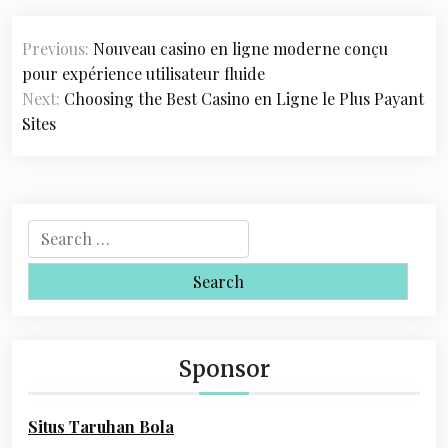
P
Previous:
Nouveau casino en ligne moderne conçu
o
pour expérience utilisateur fluide
s
Next:
Choosing the Best Casino en Ligne le Plus Payant
Sites
t
n
a
S
v
e
i
a
r
g
c
a
h
Sponsor
f
t
o
i
Situs Taruhan Bola
r