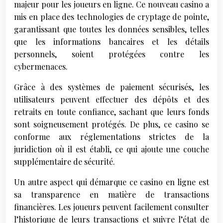
majeur pour les joueurs en ligne. Ce nouveau casino a
mis en place des technologies de cryptage de pointe,
garantissant que toutes les données sensibles, telles
que les informations bancaires et les détails
personnels, soient protégées contre les
cybermenaces.
Grâce à des systèmes de paiement sécurisés, les
utilisateurs peuvent effectuer des dépôts et des
retraits en toute confiance, sachant que leurs fonds
sont soigneusement protégés. De plus, ce casino se
conforme aux réglementations strictes de la
juridiction où il est établi, ce qui ajoute une couche
supplémentaire de sécurité.
Un autre aspect qui démarque ce casino en ligne est
sa transparence en matière de transactions
financières. Les joueurs peuvent facilement consulter
l’historique de leurs transactions et suivre l’état de