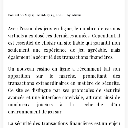
Posted on
May 13, 2026
May 14, 2026
by
admin
Avec l’essor des jeux en ligne, le nombre de casinos
virtuels a explosé ces dernières années. Cependant, il
est essentiel de choisir un site fiable qui garantit non
seulement une expérience de jeu agréable, mais
également la sécurité des transactions financières.
Un nouveau casino en ligne a récemment fait son
apparition sur le marché, promettant des
transactions extraordinaires en matière de sécurité.
Ce site se distingue par ses protocoles de sécurité
avancés et une interface conviviale, attirant ainsi de
nombreux joueurs à la recherche d’un
environnement de jeu sûr.
La sécurité des transactions financières est un enjeu