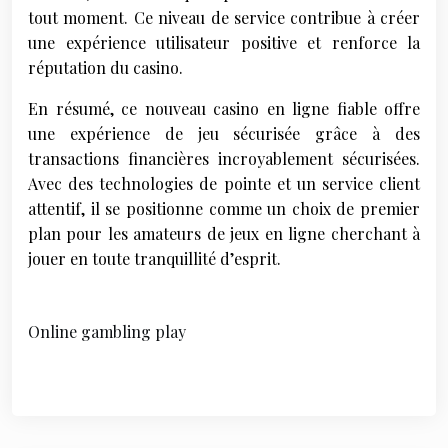
tout moment. Ce niveau de service contribue à créer
une expérience utilisateur positive et renforce la
réputation du casino.
En résumé, ce nouveau casino en ligne fiable offre
une expérience de jeu sécurisée grâce à des
transactions financières incroyablement sécurisées.
Avec des technologies de pointe et un service client
attentif, il se positionne comme un choix de premier
plan pour les amateurs de jeux en ligne cherchant à
jouer en toute tranquillité d’esprit.
Online gambling play