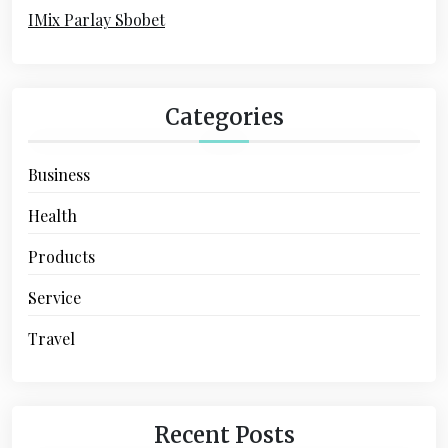
o
:
IMix Parlay Sbobet
n
Categories
Business
Health
Products
Service
Travel
Recent Posts