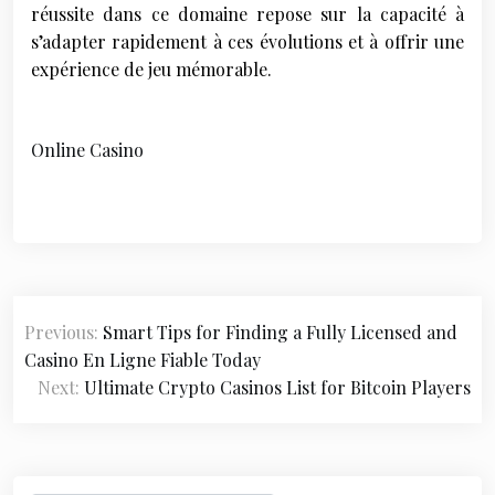
réussite dans ce domaine repose sur la capacité à
s’adapter rapidement à ces évolutions et à offrir une
expérience de jeu mémorable.
Online Casino
P
Previous:
Smart Tips for Finding a Fully Licensed and
o
Casino En Ligne Fiable Today
s
Next:
Ultimate Crypto Casinos List for Bitcoin Players
t
n