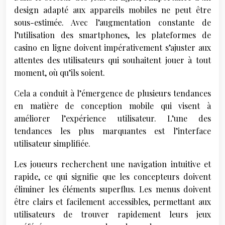
design adapté aux appareils mobiles ne peut être
sous-estimée. Avec l’augmentation constante de
l’utilisation des smartphones, les plateformes de
casino en ligne doivent impérativement s’ajuster aux
attentes des utilisateurs qui souhaitent jouer à tout
moment, où qu’ils soient.
Cela a conduit à l’émergence de plusieurs tendances
en matière de conception mobile qui visent à
améliorer l’expérience utilisateur. L’une des
tendances les plus marquantes est l’interface
utilisateur simplifiée.
Les joueurs recherchent une navigation intuitive et
rapide, ce qui signifie que les concepteurs doivent
éliminer les éléments superflus. Les menus doivent
être clairs et facilement accessibles, permettant aux
utilisateurs de trouver rapidement leurs jeux