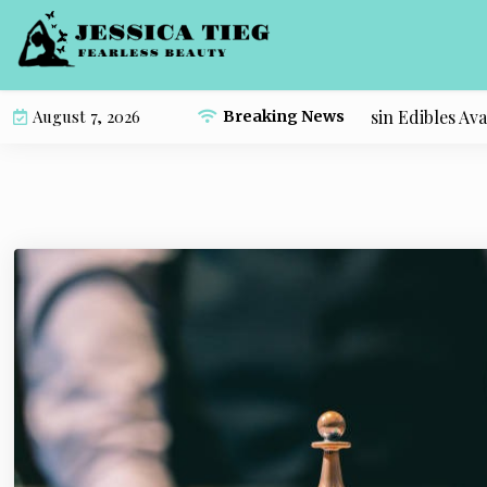
S
k
i
p
Compare the Most Popular Live Rosin Edibles Availab
August 7, 2026
Breaking News
t
o
c
o
n
t
e
n
t