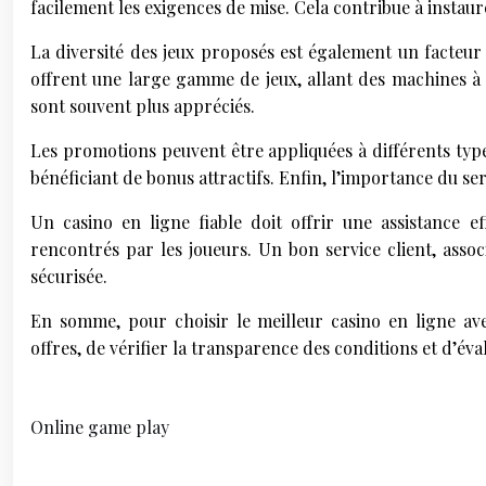
facilement les exigences de mise. Cela contribue à instaure
La diversité des jeux proposés est également un facteu
offrent une large gamme de jeux, allant des machines à s
sont souvent plus appréciés.
Les promotions peuvent être appliquées à différents type
bénéficiant de bonus attractifs. Enfin, l’importance du ser
Un casino en ligne fiable doit offrir une assistance 
rencontrés par les joueurs. Un bon service client, asso
sécurisée.
En somme, pour choisir le meilleur casino en ligne ave
offres, de vérifier la transparence des conditions et d’éval
Online game play