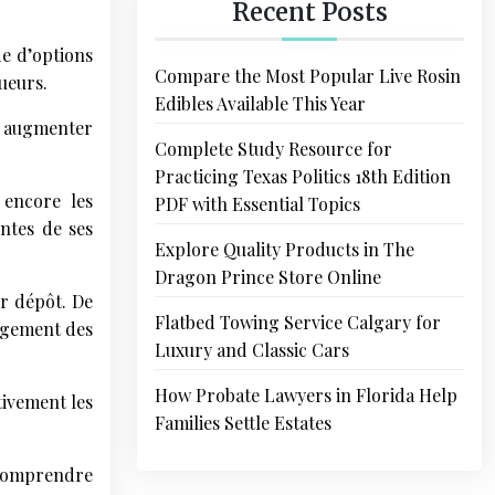
Recent Posts
de d’options
Compare the Most Popular Live Rosin
oueurs.
Edibles Available This Year
t augmenter
Complete Study Resource for
Practicing Texas Politics 18th Edition
 encore les
PDF with Essential Topics
ntes de ses
Explore Quality Products in The
Dragon Prince Store Online
er dépôt. De
Flatbed Towing Service Calgary for
agement des
Luxury and Classic Cars
How Probate Lawyers in Florida Help
tivement les
Families Settle Estates
 comprendre