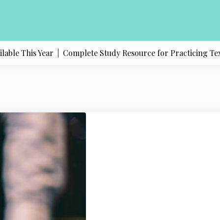
le This Year |
Complete Study Resource for Practicing Texas P