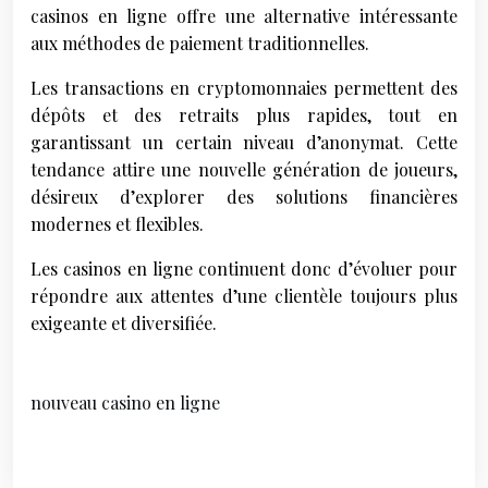
casinos en ligne offre une alternative intéressante
aux méthodes de paiement traditionnelles.
Les transactions en cryptomonnaies permettent des
dépôts et des retraits plus rapides, tout en
garantissant un certain niveau d’anonymat. Cette
tendance attire une nouvelle génération de joueurs,
désireux d’explorer des solutions financières
modernes et flexibles.
Les casinos en ligne continuent donc d’évoluer pour
répondre aux attentes d’une clientèle toujours plus
exigeante et diversifiée.
nouveau casino en ligne