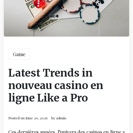
Game
Latest Trends in
nouveau casino en
ligne Like a Pro
Posted on
June 30, 2026
by
admin
Ces dernières années, l’univers des casinos en ligne a