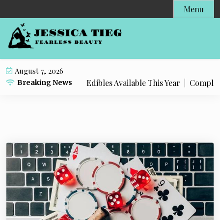
S
Menu
k
i
p
t
o
August 7, 2026
c
 Popular Live Rosin Edibles Available This Year |
Complete S
Breaking News
o
n
t
e
n
t