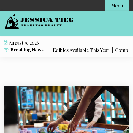
S
Menu
k
i
p
t
o
August 9, 2026
c
 Popular Live Rosin Edibles Available This Year |
Complete S
Breaking News
o
n
t
e
n
t