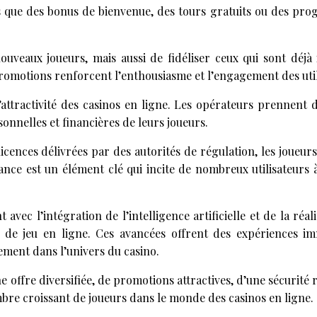
elles que des bonus de bienvenue, des tours gratuits ou des p
veaux joueurs, mais aussi de fidéliser ceux qui sont déjà 
romotions renforcent l’enthousiasme et l’engagement des util
l’attractivité des casinos en ligne. Les opérateurs prennent
nnelles et financières de leurs joueurs.
icences délivrées par des autorités de régulation, les joueur
iance est un élément clé qui incite de nombreux utilisateurs à
ec l’intégration de l’intelligence artificielle et de la réalit
de jeu en ligne. Ces avancées offrent des expériences im
ement dans l’univers du casino.
 offre diversifiée, de promotions attractives, d’une sécurité 
bre croissant de joueurs dans le monde des casinos en ligne.