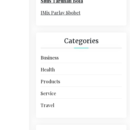
Situs Taruhan Bola
r
:
IMix Parlay Sbobet
Categories
Business
Health
Products
Service
Travel