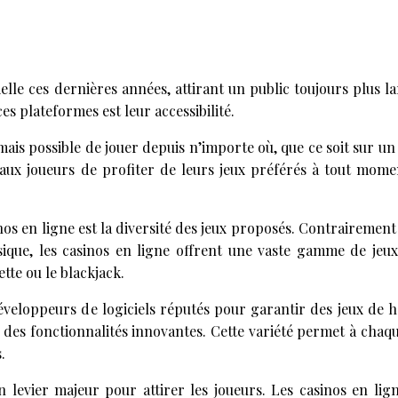
lle ces dernières années, attirant un public toujours plus l
es plateformes est leur accessibilité.
mais possible de jouer depuis n’importe où, que ce soit sur un
 aux joueurs de profiter de leurs jeux préférés à tout mom
inos en ligne est la diversité des jeux proposés. Contrairement
sique, les casinos en ligne offrent une vaste gamme de jeux
tte ou le blackjack.
veloppeurs de logiciels réputés pour garantir des jeux de h
 des fonctionnalités innovantes. Cette variété permet à chaq
.
evier majeur pour attirer les joueurs. Les casinos en lign