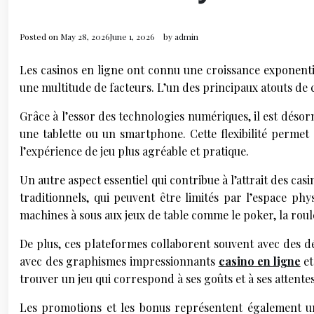
Posted on
May 28, 2026
June 1, 2026
by
admin
Les casinos en ligne ont connu une croissance exponentie
une multitude de facteurs. L’un des principaux atouts de c
Grâce à l’essor des technologies numériques, il est désor
une tablette ou un smartphone. Cette flexibilité permet
l’expérience de jeu plus agréable et pratique.
Un autre aspect essentiel qui contribue à l’attrait des cas
traditionnels, qui peuvent être limités par l’espace phy
machines à sous aux jeux de table comme le poker, la roule
De plus, ces plateformes collaborent souvent avec des dé
avec des graphismes impressionnants
casino en ligne
et
trouver un jeu qui correspond à ses goûts et à ses attentes
Les promotions et les bonus représentent également un l