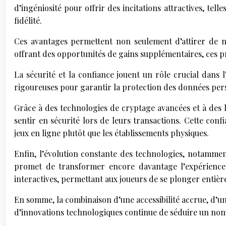
d’ingéniosité pour offrir des incitations attractives, t
fidélité.
Ces avantages permettent non seulement d’attirer de nou
offrant des opportunités de gains supplémentaires, ces p
La sécurité et la confiance jouent un rôle crucial dans 
rigoureuses pour garantir la protection des données perso
Grâce à des technologies de cryptage avancées et à des l
sentir en sécurité lors de leurs transactions. Cette conf
jeux en ligne plutôt que les établissements physiques.
Enfin, l’évolution constante des technologies, notamment av
promet de transformer encore davantage l’expérience 
interactives, permettant aux joueurs de se plonger entièr
En somme, la combinaison d’une accessibilité accrue, d’une
d’innovations technologiques continue de séduire un nom