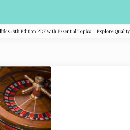
 18th Edition PDF with Essential Topics |
Explore Quality Pr