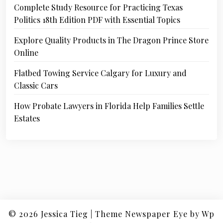
Complete Study Resource for Practicing Texas
Politics 18th Edition PDF with Essential Topics
Explore Quality Products in The Dragon Prince Store
Online
Flatbed Towing Service Calgary for Luxury and
Classic Cars
How Probate Lawyers in Florida Help Families Settle
Estates
© 2026
Jessica Tieg
|
Theme Newspaper Eye
by Wp