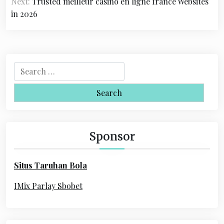
s
Next:
Trusted meilleur casino en ligne france Websites
in 2026
t
n
a
S
v
e
i
a
r
g
c
a
h
Sponsor
f
t
o
i
Situs Taruhan Bola
r
o
:
IMix Parlay Sbobet
n