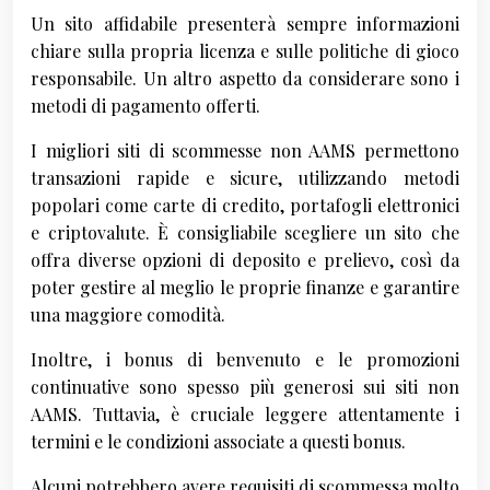
Un sito affidabile presenterà sempre informazioni
chiare sulla propria licenza e sulle politiche di gioco
responsabile. Un altro aspetto da considerare sono i
metodi di pagamento offerti.
I migliori siti di scommesse non AAMS permettono
transazioni rapide e sicure, utilizzando metodi
popolari come carte di credito, portafogli elettronici
e criptovalute. È consigliabile scegliere un sito che
offra diverse opzioni di deposito e prelievo, così da
poter gestire al meglio le proprie finanze e garantire
una maggiore comodità.
Inoltre, i bonus di benvenuto e le promozioni
continuative sono spesso più generosi sui siti non
AAMS. Tuttavia, è cruciale leggere attentamente i
termini e le condizioni associate a questi bonus.
Alcuni potrebbero avere requisiti di scommessa molto