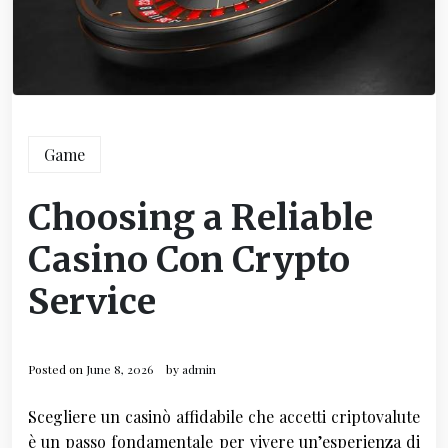
Game
Choosing a Reliable
Casino Con Crypto
Service
Posted on
June 8, 2026
by
admin
Scegliere un casinò affidabile che accetti criptovalute
è un passo fondamentale per vivere un’esperienza di