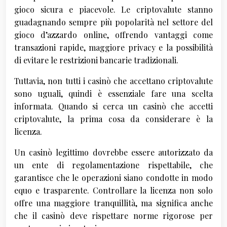
gioco sicura e piacevole. Le criptovalute stanno
guadagnando sempre più popolarità nel settore del
gioco d’azzardo online, offrendo vantaggi come
transazioni rapide, maggiore privacy e la possibilità
di evitare le restrizioni bancarie tradizionali.
Tuttavia, non tutti i casinò che accettano criptovalute
sono uguali, quindi è essenziale fare una scelta
informata. Quando si cerca un casinò che accetti
criptovalute, la prima cosa da considerare è la
licenza.
Un casinò legittimo dovrebbe essere autorizzato da
un ente di regolamentazione rispettabile, che
garantisce che le operazioni siano condotte in modo
equo e trasparente. Controllare la licenza non solo
offre una maggiore tranquillità, ma significa anche
che il casinò deve rispettare norme rigorose per