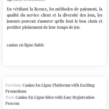
En vérifiant la licence, les méthodes de paiement, la
qualité du service client et la diversité des jeux, les
joueurs peuvent s’assurer qu’ils font le bon choix et
profiter pleinement de leur temps de jeu.
casino en ligne fiable
P
Previous:
Casino En Ligne Platforms with Exciting
o
Promotions
s
Next:
Casino En Ligne Sites with Easy Registration
Process
t