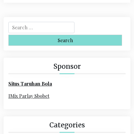
n
a
S
v
e
i
a
r
g
c
a
h
Sponsor
f
t
o
i
Situs Taruhan Bola
r
o
:
IMix Parlay Sbobet
n
Categories