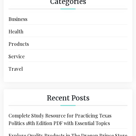
Categories
Business
Health
Products
Service
Travel
Recent Posts
Complete Study Resource for Practicing Texas
Politics 18th Edition PDF with Essential Topics
Explore Quality Products in The Dragon Prince Store