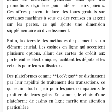
promotions régulières pour fidéliser leurs joueurs.
Ces offres peuvent inclure des tours gratuits sur
certaines machines à sous ou des remises en argent
sur les pertes, ce qui ajoute une dimension
supplémentaire au divertissement.
Enfin, la diversité des méthodes de paiement est un
élément crucial. Les casinos en ligne qui acceptent
plusieurs options, allant des cartes de crédit aux
portefeuilles électroniques, facilitent les dépôts et les
retraits pour leurs utilisateurs.
Des plateformes comme **LeoVegas** se distinguent
par leur rapidité de traitement des transactions, ce
qui est un atout majeur pour les joueurs impatients de
profiter de leurs gains. En somme, le choix d’une
plateforme de casino en ligne mérite une attention
particulière.