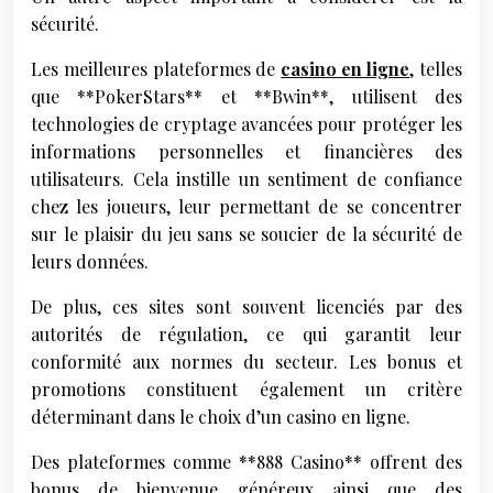
sécurité.
Les meilleures plateformes de
casino en ligne
, telles
que **PokerStars** et **Bwin**, utilisent des
technologies de cryptage avancées pour protéger les
informations personnelles et financières des
utilisateurs. Cela instille un sentiment de confiance
chez les joueurs, leur permettant de se concentrer
sur le plaisir du jeu sans se soucier de la sécurité de
leurs données.
De plus, ces sites sont souvent licenciés par des
autorités de régulation, ce qui garantit leur
conformité aux normes du secteur. Les bonus et
promotions constituent également un critère
déterminant dans le choix d’un casino en ligne.
Des plateformes comme **888 Casino** offrent des
bonus de bienvenue généreux ainsi que des