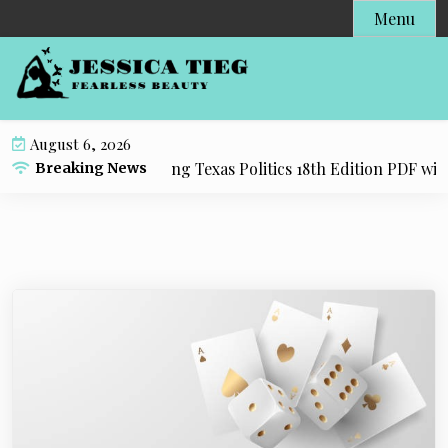
S
Menu
k
i
p
t
o
August 6, 2026
c
esource for Practicing Texas Politics 18th Edition PDF with 
Breaking News
o
n
t
e
n
t