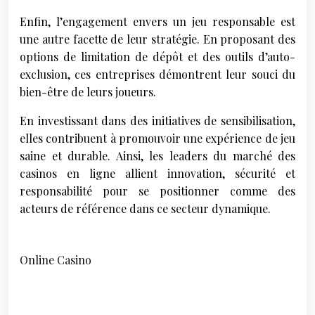
Enfin, l’engagement envers un jeu responsable est
une autre facette de leur stratégie. En proposant des
options de limitation de dépôt et des outils d’auto-
exclusion, ces entreprises démontrent leur souci du
bien-être de leurs joueurs.
En investissant dans des initiatives de sensibilisation,
elles contribuent à promouvoir une expérience de jeu
saine et durable. Ainsi, les leaders du marché des
casinos en ligne allient innovation, sécurité et
responsabilité pour se positionner comme des
acteurs de référence dans ce secteur dynamique.
Online Casino