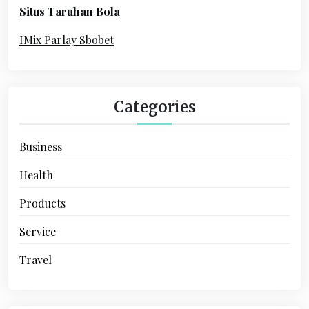
i
Situs Taruhan Bola
r
o
:
IMix Parlay Sbobet
n
Categories
Business
Health
Products
Service
Travel