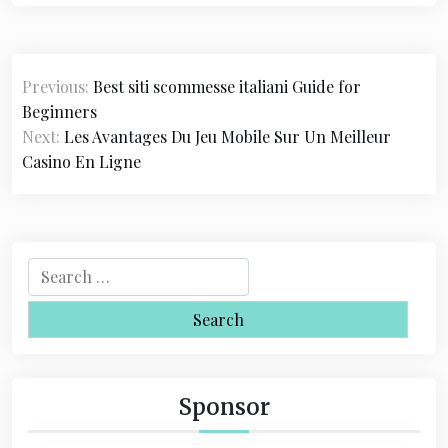
P
Previous:
Best siti scommesse italiani Guide for
o
Beginners
s
Next:
Les Avantages Du Jeu Mobile Sur Un Meilleur
Casino En Ligne
t
n
a
S
v
e
i
a
r
g
c
a
h
Sponsor
f
t
o