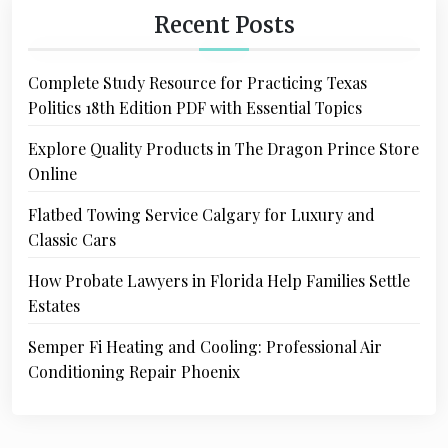
Recent Posts
Complete Study Resource for Practicing Texas
Politics 18th Edition PDF with Essential Topics
Explore Quality Products in The Dragon Prince Store
Online
Flatbed Towing Service Calgary for Luxury and
Classic Cars
How Probate Lawyers in Florida Help Families Settle
Estates
Semper Fi Heating and Cooling: Professional Air
Conditioning Repair Phoenix