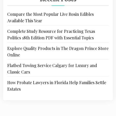
Compare the Most Popular Live Rosin Edibles
Available This Year
Complete Study Resource for Practicing Texas
Politics 18th Edition PDF with Essential Topics
Explore Quality Products in The Dragon Prince Store
Online
Flatbed Towing Service Calgary for Luxury and
Classic Cars
How Probate Lawyers in Florida Help Families Settle
Estates