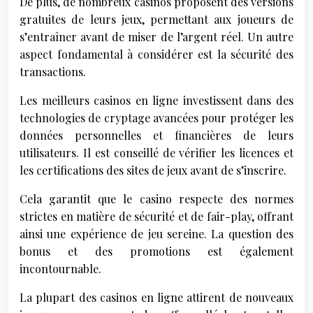
De plus, de nombreux casinos proposent des versions
gratuites de leurs jeux, permettant aux joueurs de
s’entraîner avant de miser de l’argent réel. Un autre
aspect fondamental à considérer est la sécurité des
transactions.
Les meilleurs casinos en ligne investissent dans des
technologies de cryptage avancées pour protéger les
données personnelles et financières de leurs
utilisateurs. Il est conseillé de vérifier les licences et
les certifications des sites de jeux avant de s’inscrire.
Cela garantit que le casino respecte des normes
strictes en matière de sécurité et de fair-play, offrant
ainsi une expérience de jeu sereine. La question des
bonus et des promotions est également
incontournable.
La plupart des casinos en ligne attirent de nouveaux