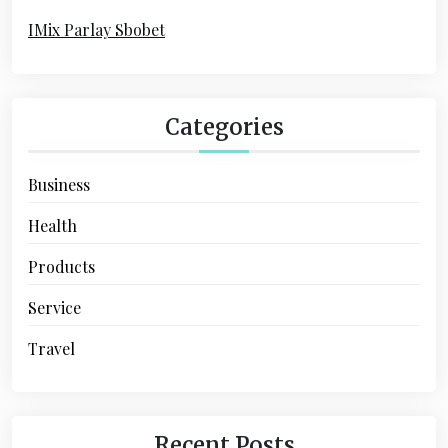
o
:
IMix Parlay Sbobet
n
Categories
Business
Health
Products
Service
Travel
Recent Posts