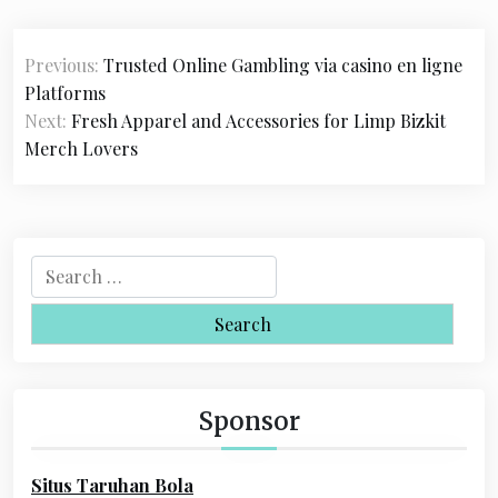
P
Previous:
Trusted Online Gambling via casino en ligne
o
Platforms
s
Next:
Fresh Apparel and Accessories for Limp Bizkit
Merch Lovers
t
n
a
S
v
e
i
a
r
g
c
a
h
Sponsor
f
t
o
i
Situs Taruhan Bola
r