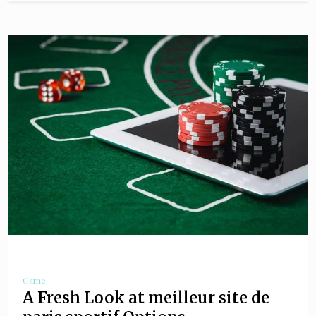
Game
A Fresh Look at meilleur site de