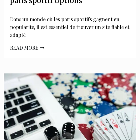
paris sportif Options
Dans un monde où les paris sportifs gagnent en
popularité, il est essentiel de trouver un site fiable et
adapté
READ MORE