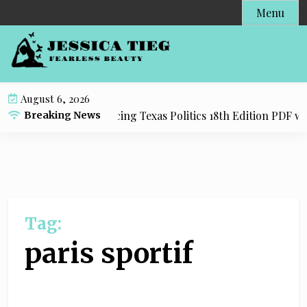
S
Menu
k
i
p
t
o
August 6, 2026
c
 Resource for Practicing Texas Politics 18th Edition PDF with
Breaking News
o
n
t
e
n
t
Tag:
paris sportif