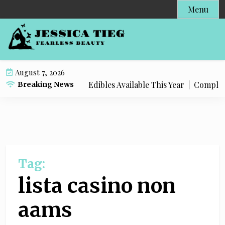
S
Menu
k
i
p
t
o
August 7, 2026
c
 Popular Live Rosin Edibles Available This Year |
Complete St
Breaking News
o
n
t
e
n
t
Tag:
lista casino non
aams