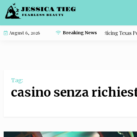
S
k
i
p
Complete Study Resource for Practicing Texas Politi
August 6, 2026
Breaking News
t
o
c
o
n
t
Tag:
e
n
casino senza richie
t