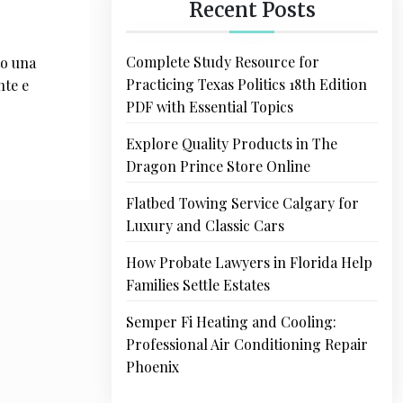
Recent Posts
Complete Study Resource for
to una
Practicing Texas Politics 18th Edition
nte e
PDF with Essential Topics
Explore Quality Products in The
Dragon Prince Store Online
Flatbed Towing Service Calgary for
Luxury and Classic Cars
How Probate Lawyers in Florida Help
Families Settle Estates
Semper Fi Heating and Cooling:
Professional Air Conditioning Repair
Phoenix