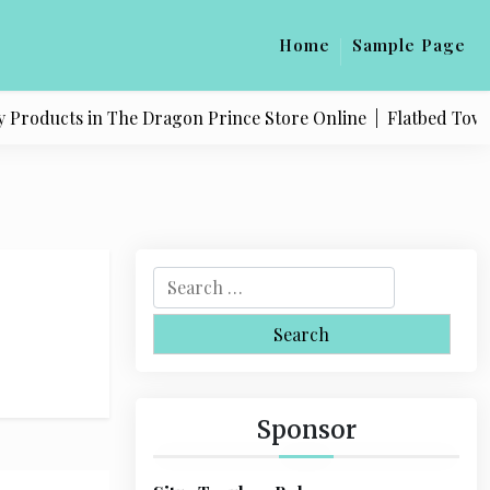
Home
Sample Page
roducts in The Dragon Prince Store Online |
Flatbed Towing 
S
e
a
r
c
h
Sponsor
f
o