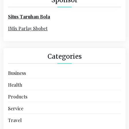
f
o
Situs Taruhan Bola
r
:
IMix Parlay Sbobet
Categories
Business
Health
Products
Service
Travel