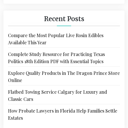
Recent Posts
Compare the Most Popular Live Rosin Edibles
Available This Year
Complete Study Resource for Practicing Texas
Politics 18th Edition PDF with Essential Topics
Explore Quality Products in The Dragon Prince Store
Online
Flatbed Towing Service Calgary for Luxury and
Classic Cars
How Probate Lawyers in Florida Help Families Settle
Estates