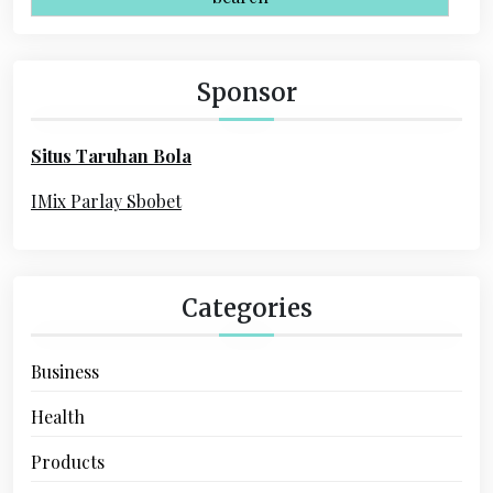
r
p
c
a
h
Sponsor
f
g
o
i
Situs Taruhan Bola
r
n
:
IMix Parlay Sbobet
a
t
Categories
i
o
Business
n
Health
Products