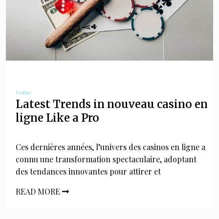
Game
Latest Trends in nouveau casino en
ligne Like a Pro
Ces dernières années, l’univers des casinos en ligne a
connu une transformation spectaculaire, adoptant
des tendances innovantes pour attirer et
READ MORE