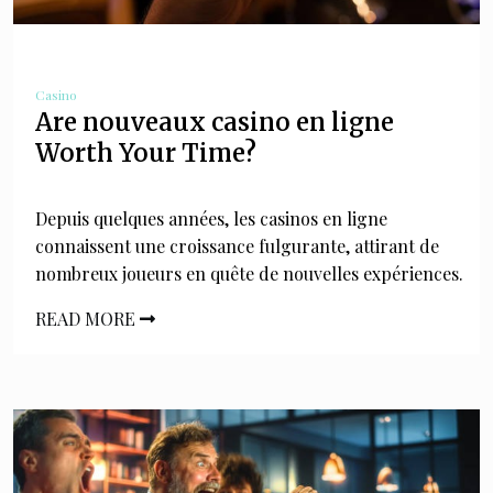
Casino
Are nouveaux casino en ligne
Worth Your Time?
Depuis quelques années, les casinos en ligne
connaissent une croissance fulgurante, attirant de
nombreux joueurs en quête de nouvelles expériences.
READ MORE