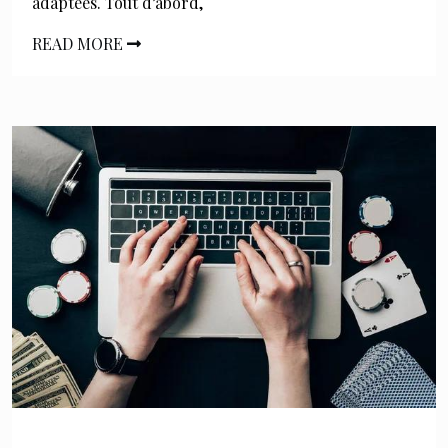
adaptées. Tout d’abord,
READ MORE