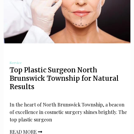
Service
Top Plastic Surgeon North
Brunswick Township for Natural
Results
In the heart of North Brunswick Township, a beacon
of excellence in cosmetic surgery shines brightly. The
top plastic surgeon
READ MORE