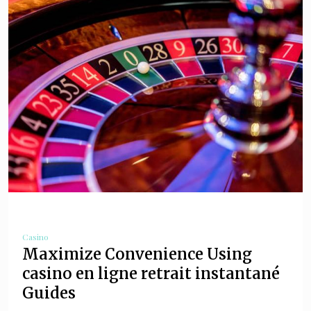
Casino
Maximize Convenience Using
casino en ligne retrait instantané
Guides