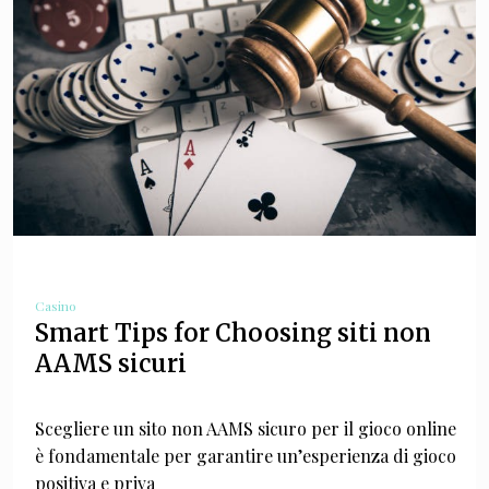
Casino
Smart Tips for Choosing siti non
AAMS sicuri
Scegliere un sito non AAMS sicuro per il gioco online
è fondamentale per garantire un’esperienza di gioco
positiva e priva