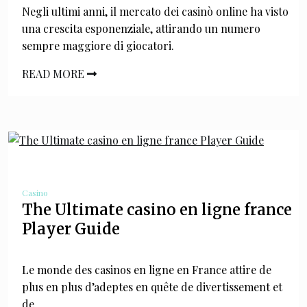
Negli ultimi anni, il mercato dei casinò online ha visto
una crescita esponenziale, attirando un numero
sempre maggiore di giocatori.
READ MORE
Casino
The Ultimate casino en ligne france
Player Guide
Le monde des casinos en ligne en France attire de
plus en plus d’adeptes en quête de divertissement et
de