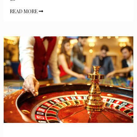
READ MORE