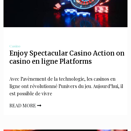
Casino
Enjoy Spectacular Casino Action on
casino en ligne Platforms
Avec l’avènement de la technologie, les casinos en
ligne ont révolutionné l’univers du jeu. Aujourd’hui, il
est possible de vivre
READ MORE