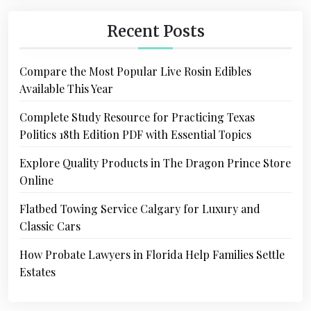
Recent Posts
Compare the Most Popular Live Rosin Edibles
Available This Year
Complete Study Resource for Practicing Texas
Politics 18th Edition PDF with Essential Topics
Explore Quality Products in The Dragon Prince Store
Online
Flatbed Towing Service Calgary for Luxury and
Classic Cars
How Probate Lawyers in Florida Help Families Settle
Estates