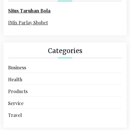
o
g
Situs Taruhan Bola
r
i
:
IMix Parlay Sbobet
n
a
t
Categories
i
Business
o
n
Health
Products
Service
Travel